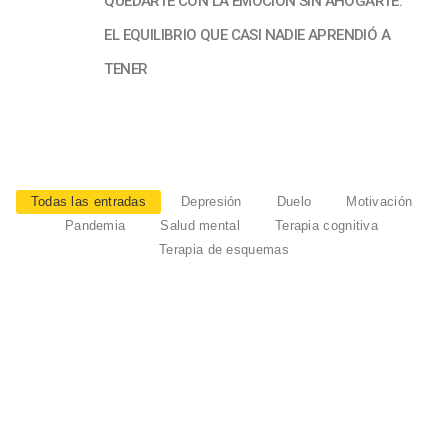
QUEDARTE CON LA EMOCIÓN SIN AHOGARTE:
EL EQUILIBRIO QUE CASI NADIE APRENDIÓ A
TENER
Todas las entradas
Depresión
Duelo
Motivación
Pandemia
Salud mental
Terapia cognitiva
Terapia de esquemas
LO QUE EL FÚTBOL NO TE ENSEÑÓ