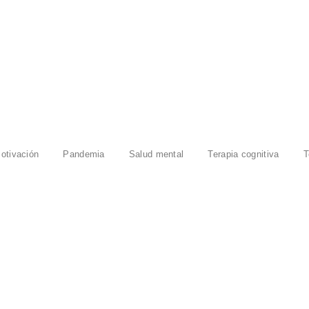
otivación
Pandemia
Salud mental
Terapia cognitiva
T
RE TU MENTE
mos. ¿Por qué nos afecta tanto perder algo en lo que ni siquiera