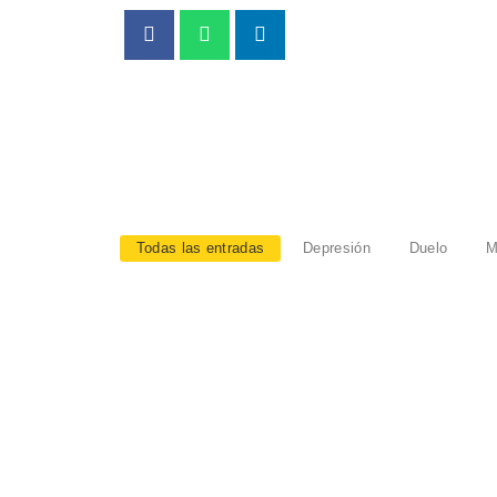
Todas las entradas
Depresión
Duelo
M
LO QUE EL FÚTBOL NO TE ENSEÑÓ SOB
julio 6, 2026
/
México quedó fuera. Y a muchos nos dolió más de lo que esperába
READ MORE