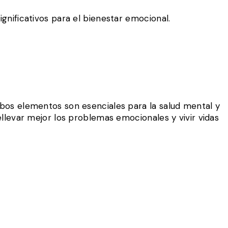
gnificativos para el bienestar emocional.
mbos elementos son esenciales para la salud mental y
llevar mejor los problemas emocionales y vivir vidas
L MUNDO LO ADMIRA. CASI NADIE HABLA DE LO QUE