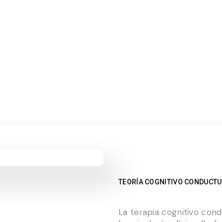
 DE NO FALLAR TE ESTÁ DESTRUYENDO POR DENTRO Y 
RE TU MENTE
E SIENTES: VIVIR CON TUS EMOCIONES, NO CONTRA 
E: EL EQUILIBRIO QUE CASI NADIE APRENDIÓ A TENE
TEORÍA COGNITIVO CONDUCTUAL
La terapia cognitivo cond