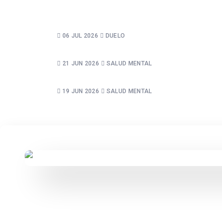
NADIE TE HABLÓ DE ESTO: LA PRESIÓN
RESPONSABILIDAD.
06 JUL 2026
DUELO
LO QUE EL FÚTBOL NO TE ENSEÑÓ SOB
21 JUN 2026
SALUD MENTAL
CUANDO DEJAS DE PELEARTE CON LO QU
19 JUN 2026
SALUD MENTAL
QUEDARTE CON LA EMOCIÓN SIN AHOGART