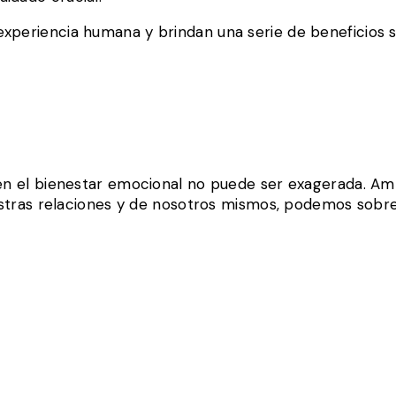
xperiencia humana y brindan una serie de beneficios si
o en el bienestar emocional no puede ser exagerada. A
uestras relaciones y de nosotros mismos, podemos sobre
 ES UNA TRAMPA CON MUY BUENA REPUTACIÓN. TODO E