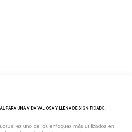
LO PEOR ES QUE LA CONFUNDES CON
ELLAS
R
 PARA UNA VIDA VALIOSA Y LLENA DE SIGNIFICADO. ​
uctual es uno de los enfoques más utilizados en