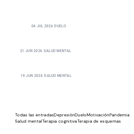
TE ESTÁ DESTRUYENDO POR DENTRO Y LO PEOR ES
QUE LA CONFUNDES CON RESPONSABILIDAD.
06 JUL 2026
DUELO
LO QUE EL FÚTBOL NO TE ENSEÑÓ SOBRE TU
MENTE
21 JUN 2026
SALUD MENTAL
CUANDO DEJAS DE PELEARTE CON LO QUE SIENTES:
VIVIR CON TUS EMOCIONES, NO CONTRA ELLAS
19 JUN 2026
SALUD MENTAL
QUEDARTE CON LA EMOCIÓN SIN AHOGARTE: EL
EQUILIBRIO QUE CASI NADIE APRENDIÓ A TENER
Todas las entradas
Depresión
Duelo
Motivación
Pandemia
Salud mental
Terapia cognitiva
Terapia de esquemas