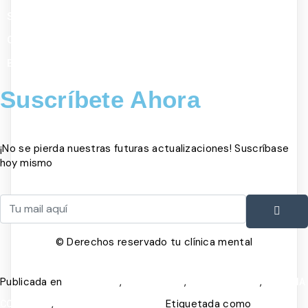
SERVICIOS
CONTACTO
BLOG
Suscríbete Ahora
¡No se pierda nuestras futuras actualizaciones! Suscríbase
hoy mismo
© Derechos reservado tu clínica mental
Publicada en
,
,
,
DEPRESIÓN
MOTIVACIÓN
SALUD MENTAL
TERAPIA
,
Etiquetada como
COGNITIVA
TERAPIA DE ESQUEMAS