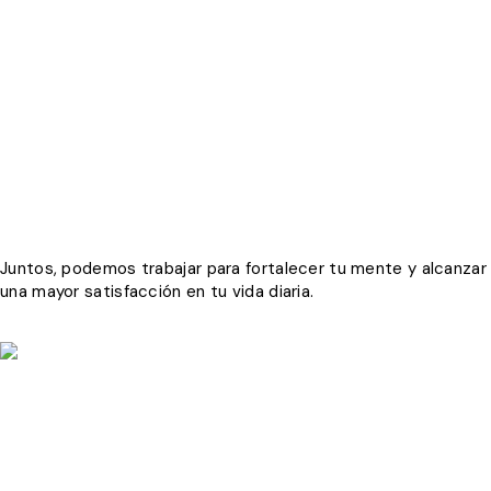
EMOCIONALES QUE NADIE NOS ENSEÑÓ A NOMBRAR
mayo 10, 2026
/
A todos nos enseñaron a reconocer cuando tenemos
hambre, sueño o frío. Nos pasaron una lista clara: si te duele,
descansa; si tienes sed, toma agua;...
READ MORE
LOAD MORE
Juntos, podemos trabajar para fortalecer tu mente y alcanzar
una mayor satisfacción en tu vida diaria.