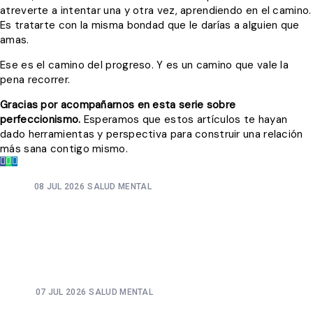
atreverte a intentar una y otra vez, aprendiendo en el camino.
Es tratarte con la misma bondad que le darías a alguien que
amas.
Ese es el camino del progreso. Y es un camino que vale la
pena recorrer.
Gracias por acompañarnos en esta serie sobre
perfeccionismo.
Esperamos que estos artículos te hayan
dado herramientas y perspectiva para construir una relación
más sana contigo mismo.
08 JUL 2026
SALUD MENTAL
EL PERFECCIONISMO NO ES UNA VIRTUD. ES UNA
TRAMPA CON MUY BUENA REPUTACIÓN. TODO EL
MUNDO LO ADMIRA. CASI NADIE HABLA DE LO QUE TE
CUESTA.
07 JUL 2026
SALUD MENTAL
NADIE TE HABLÓ DE ESTO: LA PRESIÓN DE NO FALLAR