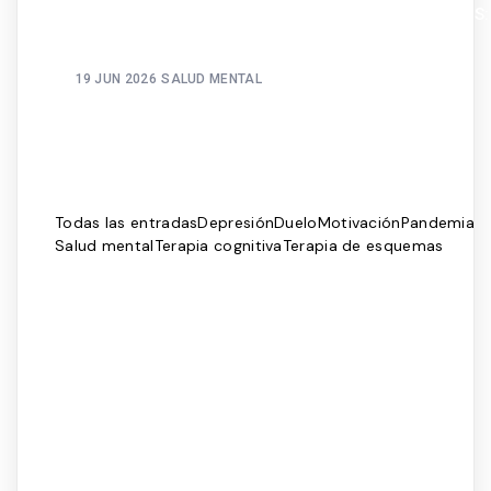
CUANDO DEJAS DE PELEARTE CON LO QUE SIENTES:
VIVIR CON TUS EMOCIONES, NO CONTRA ELLAS
19 JUN 2026
SALUD MENTAL
QUEDARTE CON LA EMOCIÓN SIN AHOGARTE: EL
EQUILIBRIO QUE CASI NADIE APRENDIÓ A TENER
Todas las entradas
Depresión
Duelo
Motivación
Pandemia
Salud mental
Terapia cognitiva
Terapia de esquemas
LO QUE EL FÚTBOL NO TE ENSEÑÓ SOBRE TU MENTE
julio 6, 2026
/
México quedó fuera. Y a muchos nos dolió más de lo que
esperábamos. ¿Por qué nos afecta tanto perder algo en lo