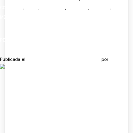
,
,
,
,
,
COGNITIVO
CRISIS
EMOCIONES
FELICIDAD
INFANCIA
SALUD
MENTAL
PERFECCIONISMO Y FOBIA SOCIAL
Publicada el
por
OCTUBRE 14, 2025
OCTUBRE 21, 2025
ADMIN