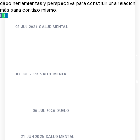
dado herramientas y perspectiva para construir una relación
más sana contigo mismo.
08 JUL 2026
SALUD MENTAL
EL PERFECCIONISMO NO ES UNA VIRTUD. ES UNA
TRAMPA CON MUY BUENA REPUTACIÓN. TODO EL
MUNDO LO ADMIRA. CASI NADIE HABLA DE LO QUE TE
CUESTA.
07 JUL 2026
SALUD MENTAL
NADIE TE HABLÓ DE ESTO: LA PRESIÓN DE NO FALLAR
TE ESTÁ DESTRUYENDO POR DENTRO Y LO PEOR ES
QUE LA CONFUNDES CON RESPONSABILIDAD.
06 JUL 2026
DUELO
LO QUE EL FÚTBOL NO TE ENSEÑÓ SOBRE TU
MENTE
21 JUN 2026
SALUD MENTAL