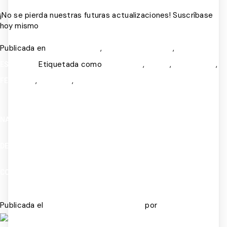
¡No se pierda nuestras futuras actualizaciones! Suscríbase
hoy mismo
Publicada en
,
,
SALUD MENTAL
TERAPIA COGNITIVA
TERAPIA DE
Etiquetada como
,
,
,
ESQUEMAS
COGNITIVO
CRISIS
EMOCIONES
,
,
FELICIDAD
INFANCIA
SALUD MENTAL
NADIE TE HABLÓ DE ESTO: LA PRESIÓN DE NO FALLAR TE ESTÁ
DESTRUYENDO POR DENTRO Y LO PEOR ES QUE LA CONFUNDES
CON RESPONSABILIDAD.
Publicada el
por
JULIO 7, 2026
JULIO 14, 2026
ADMIN