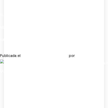
EL PERFECCIONISMO NO ES UNA VIRTUD. ES UNA TRAMPA CON
MUY BUENA REPUTACIÓN. TODO EL MUNDO LO ADMIRA. CASI
NADIE HABLA DE LO QUE TE CUESTA.
Publicada el
por
JULIO 8, 2026
JULIO 14, 2026
ADMIN