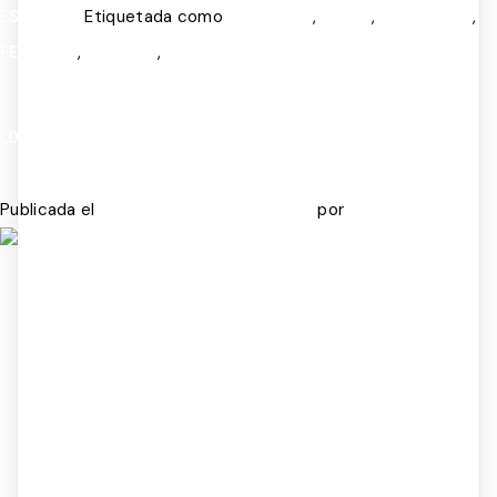
Etiquetada como
,
,
,
ESQUEMAS
COGNITIVO
CRISIS
EMOCIONES
,
,
FELICIDAD
INFANCIA
SALUD MENTAL
LO QUE EL FÚTBOL NO TE ENSEÑÓ SOBRE TU MENTE
Publicada el
por
JULIO 6, 2026
JULIO 14, 2026
ADMIN