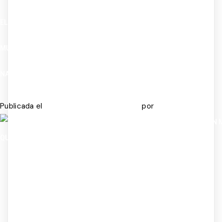
EL PERFECCIONISMO NO ES UNA VIRTUD. ES UNA TRAMPA CON
MUY BUENA REPUTACIÓN. TODO EL MUNDO LO ADMIRA. CASI
NADIE HABLA DE LO QUE TE CUESTA.
Publicada el
por
JULIO 8, 2026
JULIO 14, 2026
ADMIN