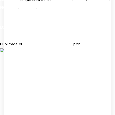
,
,
FELICIDAD
INFANCIA
SALUD MENTAL
LO QUE EL FÚTBOL NO TE ENSEÑÓ SOBRE TU MENTE
Publicada el
por
JULIO 6, 2026
JULIO 14, 2026
ADMIN