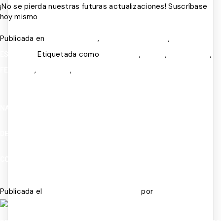
¡No se pierda nuestras futuras actualizaciones! Suscríbase
hoy mismo
Publicada en
,
,
SALUD MENTAL
TERAPIA COGNITIVA
TERAPIA DE
Etiquetada como
,
,
,
ESQUEMAS
COGNITIVO
CRISIS
EMOCIONES
,
,
FELICIDAD
INFANCIA
SALUD MENTAL
NADIE TE HABLÓ DE ESTO: LA PRESIÓN DE NO FALLAR TE ESTÁ
DESTRUYENDO POR DENTRO Y LO PEOR ES QUE LA CONFUNDES
CON RESPONSABILIDAD.
Publicada el
por
JULIO 7, 2026
JULIO 14, 2026
ADMIN